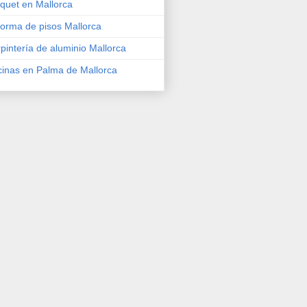
quet en Mallorca
orma de pisos Mallorca
pintería de aluminio Mallorca
inas en Palma de Mallorca