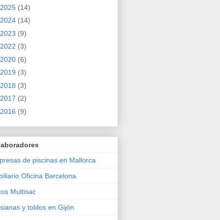
2025
(14)
2024
(14)
2023
(9)
2022
(3)
2020
(6)
2019
(3)
2018
(3)
2017
(2)
2016
(9)
laboradores
resas de piscinas en Mallorca
iliario Oficina Barcelona
os Multisac
sianas y toldos en Gijón