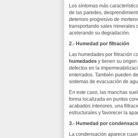
Los síntomas más característic
de las paredes, desprendimiento
deterioro progresivo de morteros
transportando sales minerales qu
acelerando su degradación.
2.- Humedad por filtración
Las humedades por filtración co
humedades
y tienen su origen
defectos en la impermeabilizaci
enterrados. También pueden debe
sistemas de evacuación de agua
En este caso, las manchas suele
forma localizada en puntos conc
acabados interiores, una filtra
estructurales y favorecer la ap
3.- Humedad por condensaci
La condensación aparece cuando