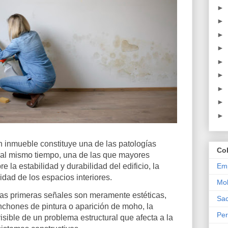
►
►
►
►
►
►
►
►
►
 inmueble constituye una de las patologías
Co
, al mismo tiempo, una de las que mayores
la estabilidad y durabilidad del edificio, la
Emp
ridad de los espacios interiores.
Mob
s primeras señales son meramente estéticas,
Sac
hones de pintura o aparición de moho, la
Per
sible de un problema estructural que afecta a la