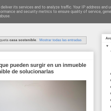
deliver its services and to analyze traffic. Your IP address and 
formance and security metrics to ensure quality of service, gen
n sostenible
abuse.
Arc
iqueta
casa sostenible
.
Mostrar todas las entradas
▼
que pueden surgir en un inmueble
ible de solucionarlas