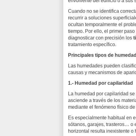
envolvente del edificio o a sus 
Cuando no se identifica correc
recurrir a soluciones superfici
ocultan temporalmente el probl
tiempo. Por ello, el primer pas
diagnosticar con precisión los
t
tratamiento específico.
Principales tipos de humedad
Las humedades pueden clasifica
causas y mecanismos de aparici
1.- Humedad por capilaridad
La humedad por capilaridad se 
asciende a través de los materi
mediante el fenómeno físico de 
Es especialmente habitual en ed
sótanos, garajes, trasteros… o
horizontal resulta inexistente o