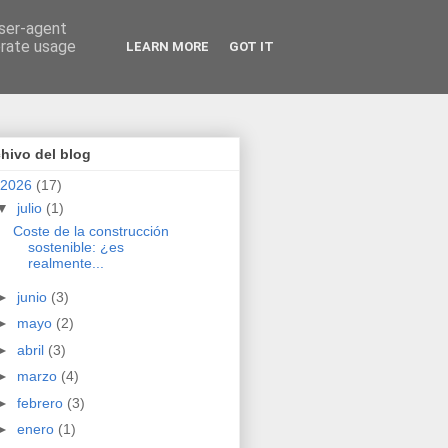
user-agent
erate usage
LEARN MORE
GOT IT
hivo del blog
2026
(17)
▼
julio
(1)
Coste de la construcción
sostenible: ¿es
realmente...
►
junio
(3)
►
mayo
(2)
►
abril
(3)
►
marzo
(4)
►
febrero
(3)
►
enero
(1)