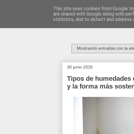
This site uses cookies from Google to 
are shared with Google along with per
Construcció
statistics, and to detect and address 
Mostrando entradas con la et
30 junio 2026
Tipos de humedades 
y la forma más sosten