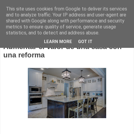
This site uses cookies from Google to deliver its services
Construcción sostenible
and to analyze traffic. Your IP address and user-agent are
shared with Google along with performance and security
metrics to ensure quality of service, generate usage
statistics, and to detect and address abuse.
25 agosto 2020
LEARN MORE
GOT IT
Aumentar el valor de una casa con
una reforma