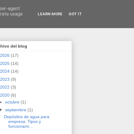
user-agent
erate usage
LEARN MORE
GOT IT
hivo del blog
2026
(17)
2025
(14)
2024
(14)
2023
(9)
2022
(3)
2020
(6)
►
octubre
(1)
▼
septiembre
(1)
Depósitos de agua para
empresa: Tipos y
funcionami...