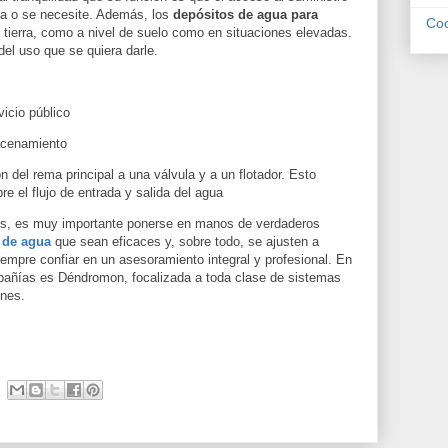
ra o se necesite. Además, los
depósitos de agua para
Coc
 tierra, como a nivel de suelo como en situaciones elevadas.
el uso que se quiera darle.
vicio público
acenamiento
n del rema principal a una válvula y a un flotador. Esto
bre el flujo de entrada y salida del agua
cos, es muy importante ponerse en manos de verdaderos
 de agua
que sean eficaces y, sobre todo, se ajusten a
empre confiar en un asesoramiento integral y profesional. En
pañías es Déndromon, focalizada a toda clase de sistemas
ines.