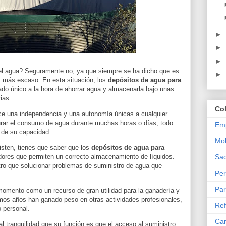
►
►
►
el agua? Seguramente no, ya que siempre se ha dicho que es
►
s más escaso. En esta situación, los
depósitos de agua para
ado único a la hora de ahorrar agua y almacenarla bajo unas
ias.
Co
ce una independencia y una autonomía únicas a cualquier
rar el consumo de agua durante muchas horas o días, todo
Emp
 de su capacidad.
Mob
isten, tienes que saber que los
depósitos de agua para
Sac
ores que permiten un correcto almacenamiento de líquidos.
otro que solucionar problemas de suministro de agua que
Per
Par
momento como un recurso de gran utilidad para la ganadería y
timos años han ganado peso en otras actividades profesionales,
Ref
o personal.
Car
al tranquilidad que su función es que el acceso al suministro