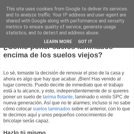
This site uses cookies from Google to deliver its services
Construcción sostenible
and to analyze traffic. Your IP address and user-agent are
shared with Google along with performance and security
metrics to ensure quality of service, generate usage
statistics, and to detect and address abuse.
18 marzo 2020
LEARN MORE
GOT IT
¿Cómo poner suelos laminados
encima de los suelos viejos?
Lo sé, tomaste la decisión de renovar el piso de la casa y
ahora es algo que hay que acabar. ¡Bien! Has venido al
lugar correcto. Puedo decirte de inmediato que el trabajo
está a tu alcance, y esto, independientemente de si quieres
poner un suelo de
tarima flotante
, laminado o vinilo SPC de
nueva generación. Así que no te alarmes; incluso si no sabe
cómo colocar
suelos laminados
sobre el anterior, con lo que
te decimos aquí y unos pequeños conocimientos de
bricolaje serás capaz.
Hazlo tú mismo