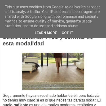
This site uses cookies from Google to deliver its services
Construcción sostenible
and to analyze traffic. Your IP address and user-agent are
shared with Google along with performance and security
metrics to ensure quality of service, generate usage
statistics, and to detect and address abuse.
14 agosto 2018
LEARN MORE
GOT IT
Suelo radiante: Pros y contras de
esta modalidad
Seguramente hayas escuchado hablar de él, pero todavía
no tienes muy claro si es lo que necesitas para tu hogar. El
suelo radiante
es una alternativa moderna, ecológica y