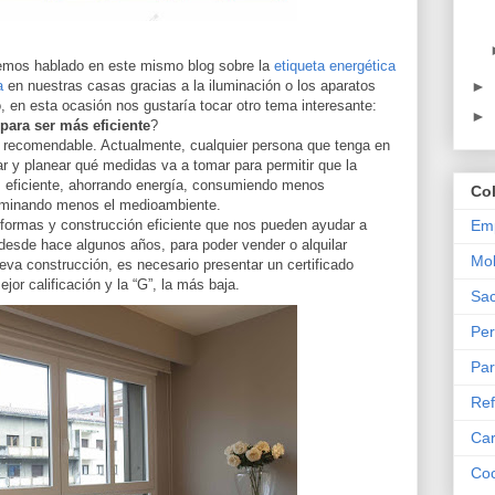
emos hablado en este mismo blog sobre la
etiqueta energética
a
en nuestras casas gracias a la iluminación o los aparatos
►
, en esta ocasión nos gustaría tocar otro tema interesante:
►
para ser más eficiente
?
y recomendable. Actualmente, cualquier persona que tenga en
r y planear qué medidas va a tomar para permitir que la
 eficiente, ahorrando energía, consumiendo menos
Co
taminando menos el medioambiente.
ormas y construcción eficiente que nos pueden ayudar a
Emp
desde hace algunos años, para poder vender o alquilar
Mob
eva construcción, es necesario presentar un certificado
jor calificación y la “G”, la más baja.
Sac
Per
Par
Ref
Car
Coc