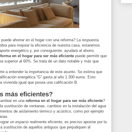
e puede ahorrar en el hogar con una reforma? La respuesta
a obra para mejorar la eficiencia de nuestra casa, estaremos
orte energético y, por consiguiente, ayudará al ahorro.
eforma en el hogar para ser más eficiente
puede permitir que
ea superior al 60%. Se trata de un dato notable y más que
rte a entender la importancia de este asunto. Se estima que
ificación energética “G” gasta al año 1.300 euros. Esto
vivienda igual que posea una calificación B.
s más eficientes?
cambiar en una
reforma en el hogar para ser más eficiente
?
 la sustitución de ventanas, cambios en la instalación del agua
lementos de aislamiento térmico y acústico, como por ejemplo
anas.
grar un espacio realmente eficiente, es preciso apostar por la
la sustitución de aquellos antiguos que perjudiquen al