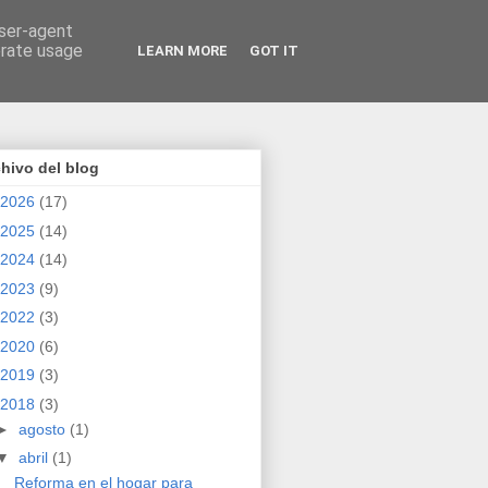
user-agent
erate usage
LEARN MORE
GOT IT
hivo del blog
2026
(17)
2025
(14)
2024
(14)
2023
(9)
2022
(3)
2020
(6)
2019
(3)
2018
(3)
►
agosto
(1)
▼
abril
(1)
Reforma en el hogar para