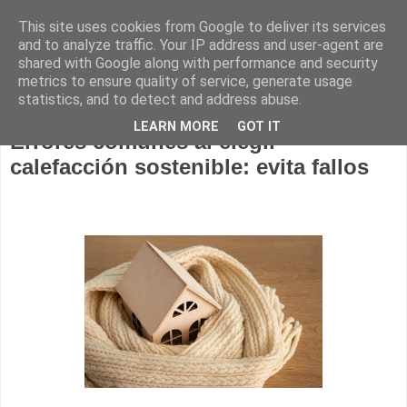
This site uses cookies from Google to deliver its services
Construcción sostenible
and to analyze traffic. Your IP address and user-agent are
shared with Google along with performance and security
metrics to ensure quality of service, generate usage
statistics, and to detect and address abuse.
30 marzo 2026
LEARN MORE
GOT IT
Errores comunes al elegir
calefacción sostenible: evita fallos