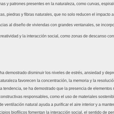
as y patrones presentes en la naturaleza, como curvas, espirale
, piedras y fibras naturales, que no solo reducen el impacto ambi
gracias al diseño de viviendas con grandes ventanales, se incor
creatividad y la interacción social, como zonas de descanso con 
 ha demostrado disminuir los niveles de estrés, ansiedad y dep
naturaleza favorecen la concentración, la memoria y la resolució
ta tendencia, se ha demostrado que la presencia de elementos n
onstructivas responsables, como el uso de materiales sostenibl
de ventilación natural ayuda a purificar el aire interior y a m
pios biofílicos fomentan la interacción social, el sentido de per