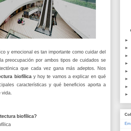
►
►
sico y emocional es tan importante como cuidar del
►
 la preocupación por ambos tipos de cuidados se
►
itectónica que cada vez gana más adeptos. Nos
►
ectura biofílica
y hoy te vamos a explicar en qué
►
cipales características y qué beneficios aporta a
►
 vida.
►
Co
ectura biofílica?
Emp
fílica