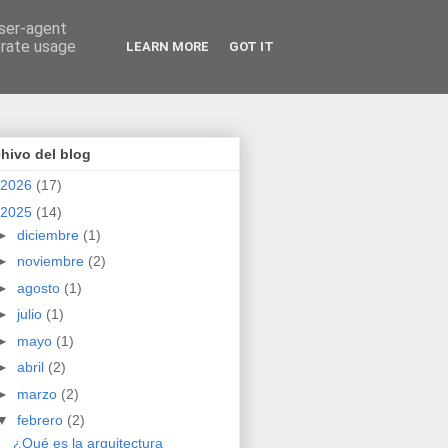
user-agent
erate usage
LEARN MORE
GOT IT
hivo del blog
2026
(17)
2025
(14)
►
diciembre
(1)
►
noviembre
(2)
►
agosto
(1)
►
julio
(1)
►
mayo
(1)
►
abril
(2)
►
marzo
(2)
▼
febrero
(2)
¿Qué es la arquitectura