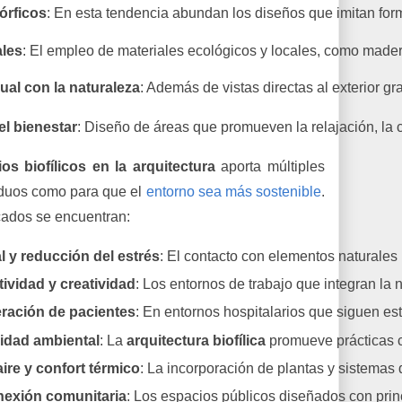
órficos
: En esta tendencia abundan los diseños que imitan form
ales
: El empleo de materiales ecológicos y locales, como maderas
ual con la naturaleza
: Además de vistas directas al exterior 
l bienestar
: Diseño de áreas que promueven la relajación, la 
ios biofílicos en la arquitectura
aporta múltiples
viduos como para que el
entorno sea más sostenible
.
cados se encuentran:
l y reducción del estrés
: El contacto con elementos naturales
ividad y creatividad
: Los entornos de trabajo que integran la 
eración de pacientes
: En entornos hospitalarios que siguen es
lidad ambiental
: La 
arquitectura biofílica
 promueve prácticas c
aire y confort térmico
: La incorporación de plantas y sistemas 
onexión comunitaria
: Los espacios públicos diseñados con princi