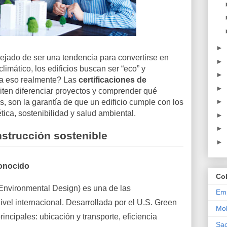
►
dejado de ser una tendencia para convertirse en
►
imático, los edificios buscan ser “eco” y
►
ica eso realmente? Las
certificaciones de
►
ten diferenciar proyectos y comprender qué
►
, son la garantía de que un edificio cumple con los
tica, sostenibilidad y salud ambiental.
►
►
nstrucción sostenible
►
conocido
Co
Environmental Design) es una de las
Emp
ivel internacional. Desarrollada por el U.S. Green
Mob
incipales: ubicación y transporte, eficiencia
Sac