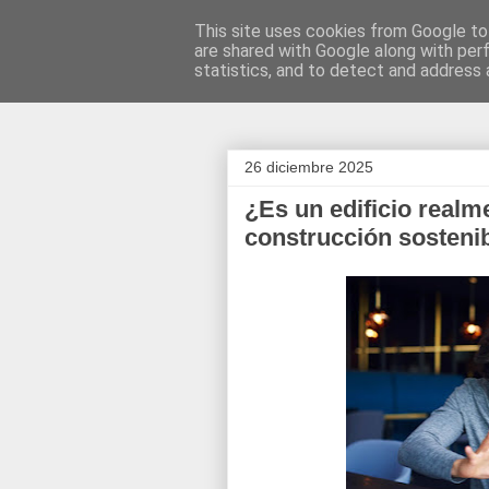
This site uses cookies from Google to 
are shared with Google along with per
Construcció
statistics, and to detect and address 
26 diciembre 2025
¿Es un edificio realm
construcción sosteni