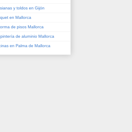
sianas y toldos en Gijón
quet en Mallorca
orma de pisos Mallorca
pintería de aluminio Mallorca
inas en Palma de Mallorca