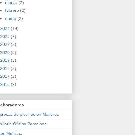
►
marzo
(2)
►
febrero
(2)
►
enero
(2)
2024
(14)
2023
(9)
2022
(3)
2020
(6)
2019
(3)
2018
(3)
2017
(2)
2016
(9)
laboradores
resas de piscinas en Mallorca
iliario Oficina Barcelona
os Multisac