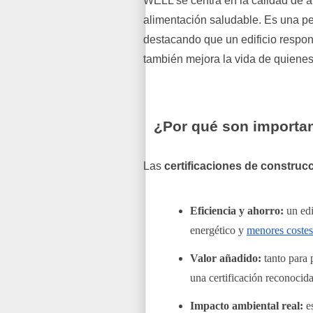
WELL se centra en la calidad de air
alimentación saludable. Es una pe
destacando que un edificio respo
también mejora la vida de quienes
¿Por qué son importan
Las
certificaciones de construc
Eficiencia y ahorro:
un ed
energético y
menores coste
Valor añadido:
tanto para 
una certificación reconocida
Impacto ambiental real:
e