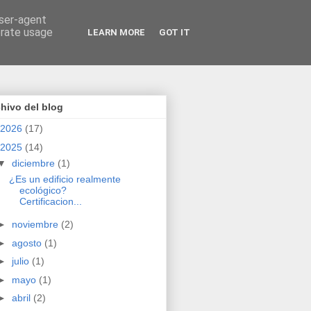
user-agent
erate usage
LEARN MORE
GOT IT
hivo del blog
2026
(17)
2025
(14)
▼
diciembre
(1)
¿Es un edificio realmente
ecológico?
Certificacion...
►
noviembre
(2)
►
agosto
(1)
►
julio
(1)
►
mayo
(1)
►
abril
(2)