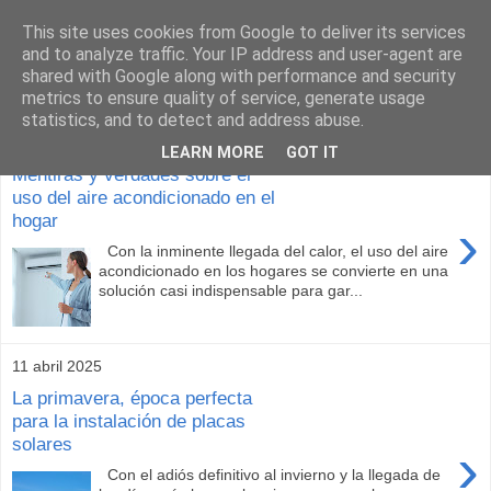
This site uses cookies from Google to deliver its services
Construcción sostenible
and to analyze traffic. Your IP address and user-agent are
shared with Google along with performance and security
metrics to ensure quality of service, generate usage
statistics, and to detect and address abuse.
29 abril 2025
LEARN MORE
GOT IT
Mentiras y verdades sobre el
uso del aire acondicionado en el
hogar
›
Con la inminente llegada del calor, el uso del aire
acondicionado en los hogares se convierte en una
solución casi indispensable para gar...
11 abril 2025
La primavera, época perfecta
para la instalación de placas
solares
›
Con el adiós definitivo al invierno y la llegada de