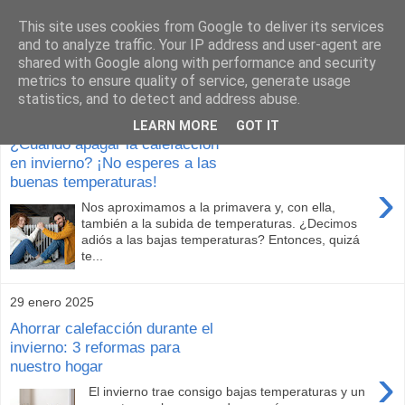
This site uses cookies from Google to deliver its services
Construcción sostenible
and to analyze traffic. Your IP address and user-agent are
shared with Google along with performance and security
metrics to ensure quality of service, generate usage
statistics, and to detect and address abuse.
19 febrero 2025
LEARN MORE
GOT IT
¿Cuándo apagar la calefacción
en invierno? ¡No esperes a las
buenas temperaturas!
›
Nos aproximamos a la primavera y, con ella,
también a la subida de temperaturas. ¿Decimos
adiós a las bajas temperaturas? Entonces, quizá
te...
29 enero 2025
Ahorrar calefacción durante el
invierno: 3 reformas para
nuestro hogar
›
El invierno trae consigo bajas temperaturas y un