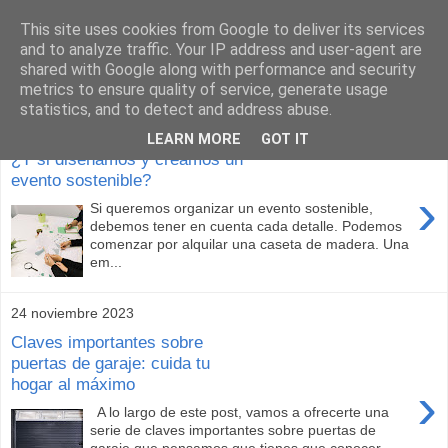
This site uses cookies from Google to deliver its services
Construcción sostenible
and to analyze traffic. Your IP address and user-agent are
shared with Google along with performance and security
metrics to ensure quality of service, generate usage
statistics, and to detect and address abuse.
16 enero 2024
LEARN MORE
GOT IT
¿Y si diseñamos y creamos un
evento sostenible?
›
Si queremos organizar un evento sostenible,
debemos tener en cuenta cada detalle. Podemos
comenzar por alquilar una caseta de madera. Una
em...
24 noviembre 2023
Claves importantes sobre
puertas de garaje: cuida tu
hogar al máximo
›
A lo largo de este post, vamos a ofrecerte una
serie de claves importantes sobre puertas de